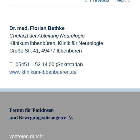
Previous
Next
Informationen
Dr. med. Florian Bethke
Förderer
Chefarzt der Abteilung Neurologie
Klinikum Ibbenbüren, Klinik für Neurologie
Große Str. 41, 49477 Ibbenbüren
Kontakt
05451 – 52 14 00 (Sekretariat)
Suche
www.klinikum-ibbenbueren.de
nach:
Forum für Parkinson
und Bewegungsstörungen e. V.
vertreten durch: