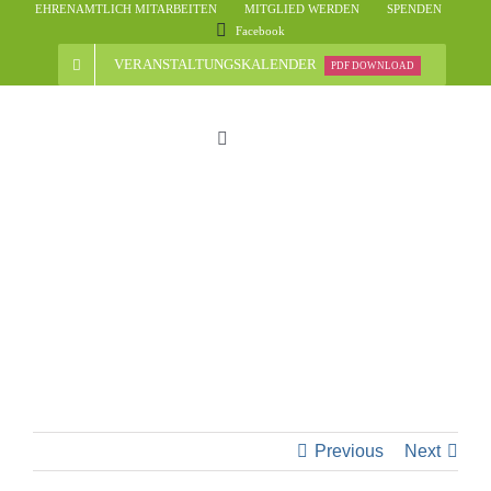
Skip
EHRENAMTLICH MITARBEITEN
MITGLIED WERDEN
SPENDEN
Facebook
to
content
VERANSTALTUNGSKALENDER
PDF DOWNLOAD
Toggle
Navigation
Start
Der Verein
Nachrichten
Veranstaltungsübersicht
Previous
Next
Informationen