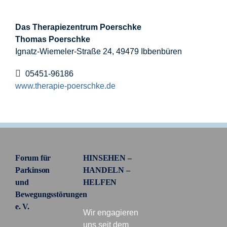
Das Therapiezentrum Poerschke
Förderer
Thomas Poerschke
Ignatz-Wiemeler-Straße 24, 49479 Ibbenbüren
Kontakt
05451-96186
www.therapie-poerschke.de
Suche
nach:
Forum für
HINSEHEN –
Parkinson
HANDELN –
und
HELFEN
Bewegungsstörungen
e. V.
Wir engagieren
uns seit dem