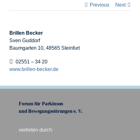
Previous
Next
I
Brillen Becker
Sven Guddorf
F
Baumgarten 10, 48565 Steinfurt
K
02551 – 34 20
www.brillen-becker.de
S
n
Forum für Parkinson
und Bewegungsstörungen e. V.
vertreten durch: