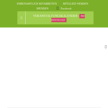
Skip
EHRENAMTLICH MITARBEITEN
MITGLIED WERDEN
to
SPENDEN
Facebook
content
VERANSTALTUNGSKALENDER
PDF
DOWNLOAD
To
Na
St
D
N
Ve