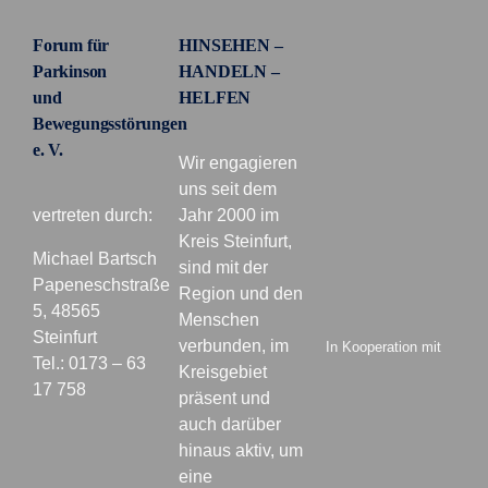
Forum für
HINSEHEN –
Parkinson
HANDELN –
und
HELFEN
Bewegungsstörungen
e. V.
Wir engagieren
uns seit dem
vertreten durch:
Jahr 2000 im
Kreis Steinfurt,
Michael Bartsch
sind mit der
Papeneschstraße
Region und den
5, 48565
Menschen
Steinfurt
verbunden, im
In Kooperation mit
Tel.: 0173 – 63
Kreisgebiet
17 758
präsent und
auch darüber
hinaus aktiv, um
eine