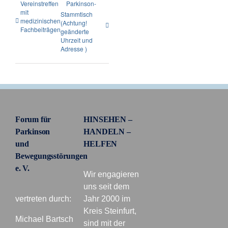
Vereinstreffen
Parkinson-
mit
Stammtisch
medizinischen
(Achtung!
Fachbeiträgen
geänderte
Uhrzeit und
Adresse )
Forum für
HINSEHEN –
Parkinson
HANDELN –
und
HELFEN
Bewegungsstörungen
e. V.
Wir engagieren
uns seit dem
vertreten durch:
Jahr 2000 im
Kreis Steinfurt,
Michael Bartsch
sind mit der