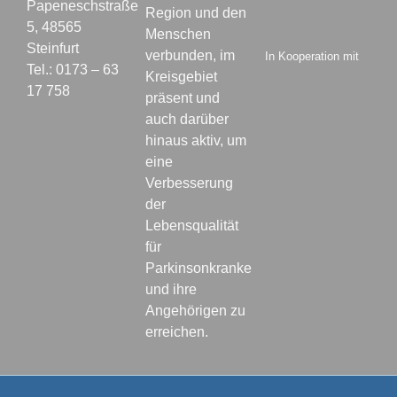
Papeneschstraße
Region und den
5, 48565
Menschen
Steinfurt
verbunden, im
In Kooperation mit
Tel.: 0173 – 63
Kreisgebiet
17 758
präsent und
auch darüber
hinaus aktiv, um
eine
Verbesserung
der
Lebensqualität
für
Parkinsonkranke
und ihre
Angehörigen zu
erreichen.