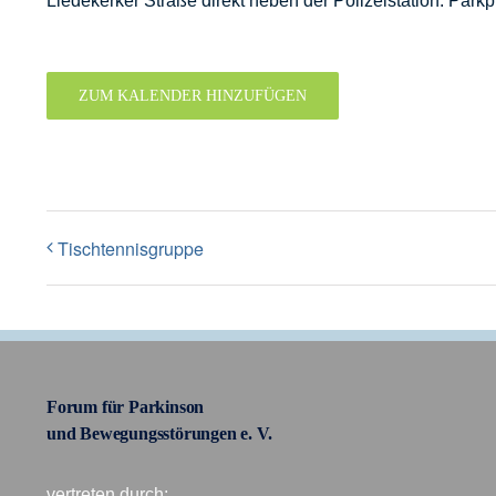
Liedekerker Straße direkt neben der Polizeistation. Parkp
ZUM KALENDER HINZUFÜGEN
Tischtennisgruppe
Forum für Parkinson
und Bewegungsstörungen e. V.
vertreten durch: