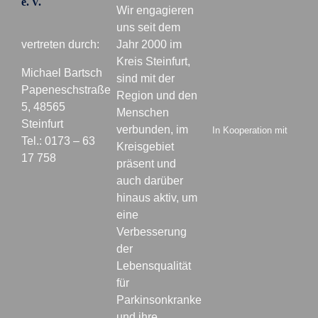
e. V.
Wir engagieren
uns seit dem
vertreten durch:
Jahr 2000 im
Kreis Steinfurt,
Michael Bartsch
sind mit der
Papeneschstraße
Region und den
5, 48565
Menschen
Steinfurt
verbunden, im
In Kooperation mit
Tel.: 0173 – 63
Kreisgebiet
17 758
präsent und
auch darüber
hinaus aktiv, um
eine
Verbesserung
der
Lebensqualität
für
Parkinsonkranke
und ihre