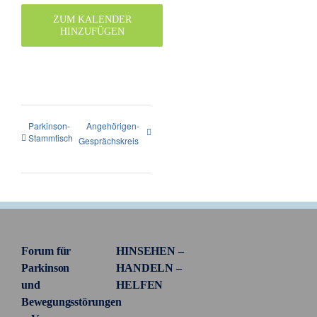
ZUM KALENDER
HINZUFÜGEN
Parkinson-
Angehörigen-
Stammtisch
Gesprächskreis
Forum für
HINSEHEN –
Parkinson
HANDELN –
und
HELFEN
Bewegungsstörungen