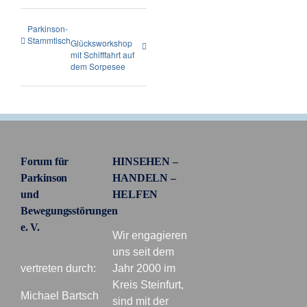
Parkinson-
Stammtisch
Glücksworkshop
mit Schifffahrt auf
dem Sorpesee
Forum für
HINSEHEN –
Parkinson
HANDELN –
und
HELFEN
Bewegungsstörungen
e. V.
Wir engagieren
uns seit dem
vertreten durch:
Jahr 2000 im
Kreis Steinfurt,
Michael Bartsch
sind mit der