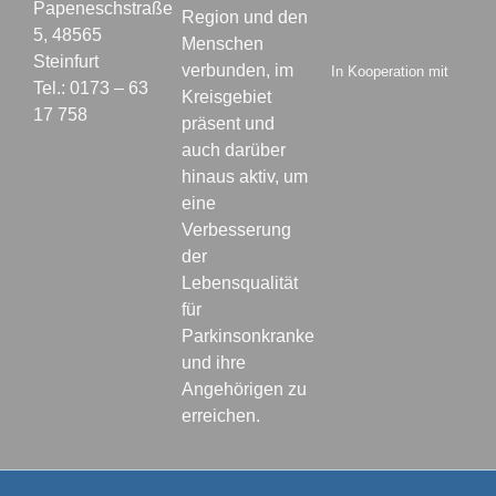
Papeneschstraße
Region und den
5, 48565
Menschen
Steinfurt
verbunden, im
In Kooperation mit
Tel.: 0173 – 63
Kreisgebiet
17 758
präsent und
auch darüber
hinaus aktiv, um
eine
Verbesserung
der
Lebensqualität
für
Parkinsonkranke
und ihre
Angehörigen zu
erreichen.