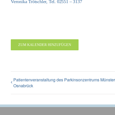
Veronika Trötschler, Tel. 02551 – 3137
ZUM KALENDER HINZUFÜGEN
Patientenveranstaltung des Parkinsonzentrums Münster
Osnabrück