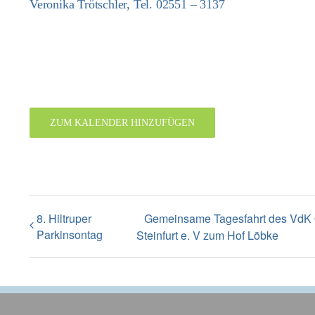
Veronika Trötschler, Tel. 02551 – 3137
ZUM KALENDER HINZUFÜGEN
8. Hiltruper
Gemeinsame Tagesfahrt des VdK O
Parkinsontag
Steinfurt e. V zum Hof Löbke