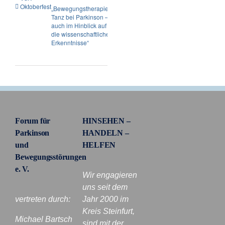
Oktoberfest
„Bewegungstherapien/
Tanz bei Parkinson –
auch im Hinblick auf
die wissenschaftlichen
Erkenntnisse“
Forum für
HINSEHEN –
Parkinson
HANDELN –
und
HELFEN
Bewegungsstörungen
e. V.
Wir engagieren
uns seit dem
vertreten durch:
Jahr 2000 im
Kreis Steinfurt,
Michael Bartsch
sind mit der