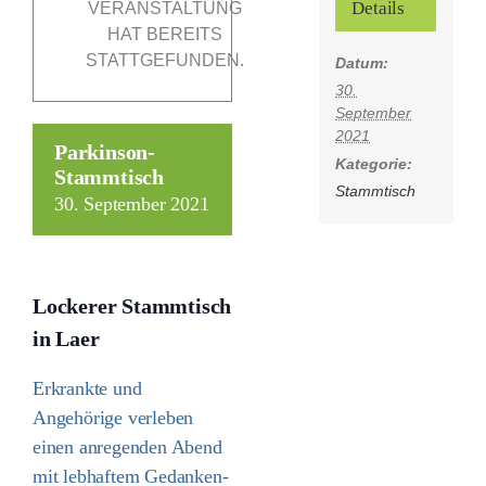
Details
VERANSTALTUNG
HAT BEREITS
STATTGEFUNDEN.
Datum:
Förderer
30.
September
2021
Kontakt
Parkinson-
Kategorie:
Stammtisch
Stammtisch
Suche
30. September 2021
nach:
Lockerer Stammtisch
in Laer
Erkrankte und
Angehörige verleben
einen anregenden Abend
mit lebhaftem Gedanken-