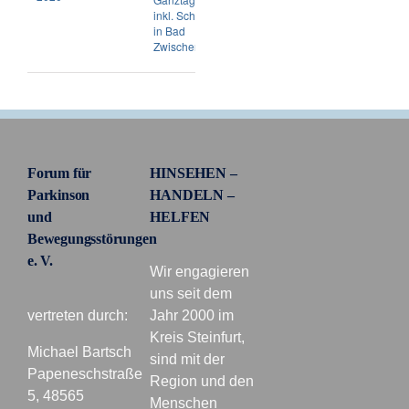
inkl. Schifffahrt
in Bad
Zwischenahn
Forum für
HINSEHEN –
Parkinson
HANDELN –
und
HELFEN
Bewegungsstörungen
e. V.
Wir engagieren
uns seit dem
vertreten durch:
Jahr 2000 im
Kreis Steinfurt,
Michael Bartsch
sind mit der
Papeneschstraße
Region und den
5, 48565
Menschen