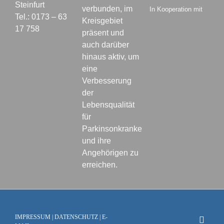
Steinfurt
verbunden, im
In Kooperation mit
Tel.: 0173 – 63
Kreisgebiet
17 758
präsent und
auch darüber
hinaus aktiv, um
eine
Verbesserung
der
Lebensqualität
für
Parkinsonkranke
und ihre
Angehörigen zu
erreichen.
IMPRESSUM
|
DATENSCHUTZ
|
E-