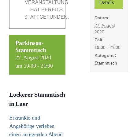
Details
VERANSTALTUNG
HAT BEREITS
STATTGEFUNDEN.
Datum:
Förderer
27. August
2020
Kontakt
Zeit:
Parkinson-
19:00 - 21:00
Stammtisch
Kategorie:
Suche
27. August 2020
Stammtisch
nach:
um 19:00
-
21:00
Lockerer Stammtisch
in Laer
Erkrankte und
Angehörige verleben
einen anregenden Abend