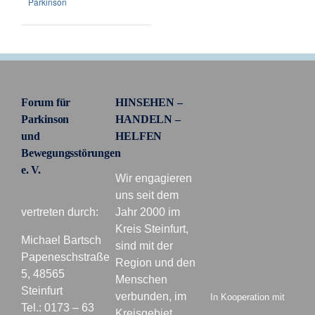
Parkinson
Forum für
HINSEHEN –
Parkinson
HANDELN –
und
HELFEN
Bewegungsstörungen
e. V.
Wir engagieren
uns seit dem
vertreten durch:
Jahr 2000 im
Kreis Steinfurt,
Michael Bartsch
sind mit der
Papeneschstraße
Region und den
5, 48565
Menschen
Steinfurt
verbunden, im
In Kooperation mit
Tel.: 0173 – 63
Kreisgebiet