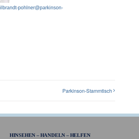
hilbrandt-pohlner@parkinson-
Parkinson-Stammtisch
HINSEHEN – HANDELN – HELFEN